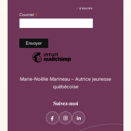
*
à inscrire
*
Courriel
Marie-Noëlle Marineau – Autrice jeunesse
québécoise
Suivez-moi
F
I
L
a
n
i