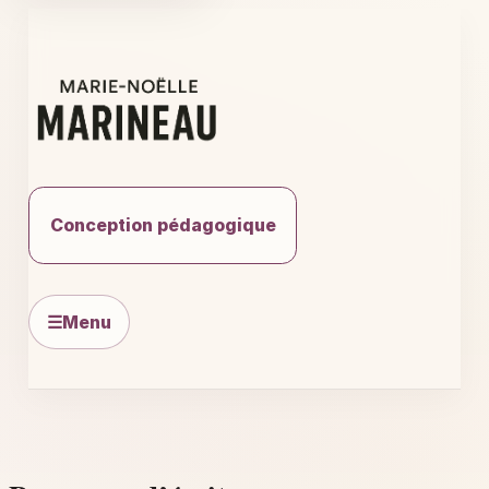
Aller
au
contenu
Conception pédagogique
☰
Menu