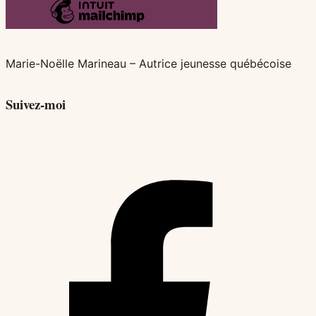
Marie-Noëlle Marineau – Autrice jeunesse québécoise
Suivez-moi
F
a
c
e
k