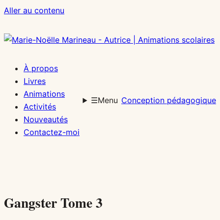
Aller
Aller au contenu
au
contenu
À propos
Livres
Animations
☰
Menu
Conception pédagogique
Activités
Nouveautés
Contactez-moi
Gangster Tome 3