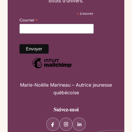
bouts d’univers.
*
à inscrire
*
Courriel
Marie-Noëlle Marineau – Autrice jeunesse
québécoise
Suivez-moi
F
I
L