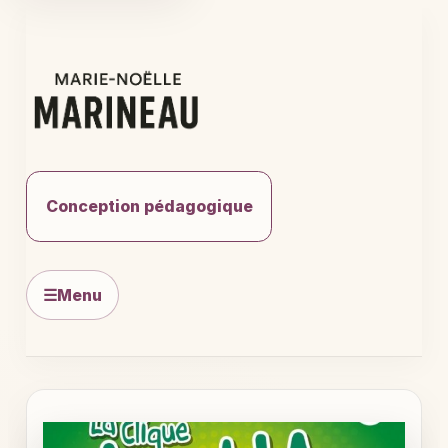
Aller
au
contenu
Conception pédagogique
☰
Menu