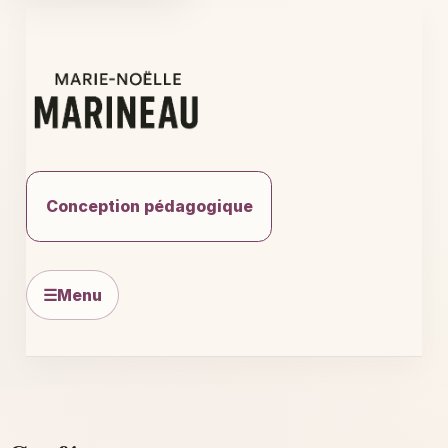
Aller
au
contenu
Conception pédagogique
☰
Menu