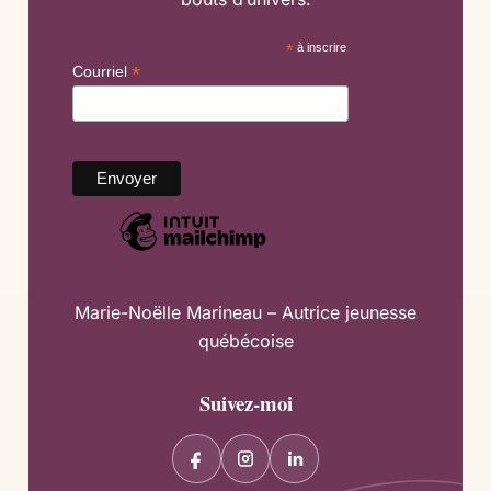
*
à inscrire
*
Courriel
Marie-Noëlle Marineau – Autrice jeunesse
québécoise
Suivez-moi
F
I
L